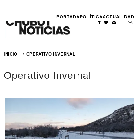
Ir
al
PORTADA
POLÍTICA
ACTUALIDAD
contenido
INICIO
OPERATIVO INVERNAL
Operativo Invernal