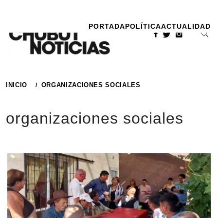
Ir
al
PORTADA
POLÍTICA
ACTUALIDAD
contenido
INICIO
ORGANIZACIONES SOCIALES
organizaciones sociales