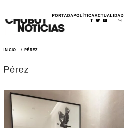
Ir
al
PORTADA
POLÍTICA
ACTUALIDAD
contenido
INICIO
PÉREZ
Pérez