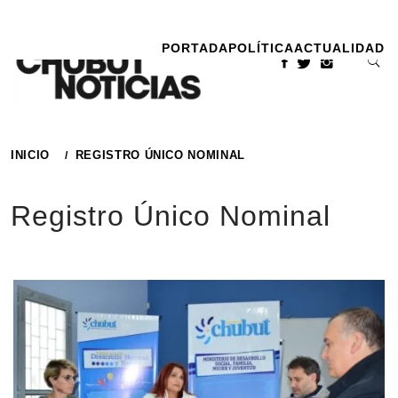
Ir
al
PORTADA
POLÍTICA
ACTUALIDAD
contenido
INICIO
REGISTRO ÚNICO NOMINAL
Registro Único Nominal