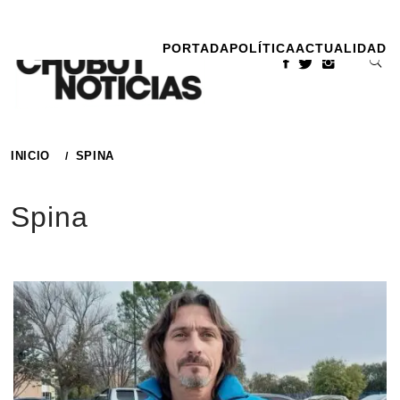
Ir
al
PORTADA
POLÍTICA
ACTUALIDAD
contenido
INICIO
SPINA
Spina