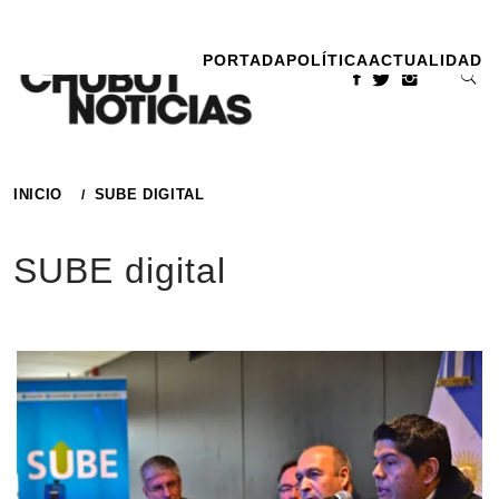
Ir
al
PORTADA
POLÍTICA
ACTUALIDAD
contenido
INICIO
SUBE DIGITAL
SUBE digital