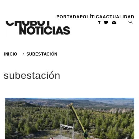
Ir
al
PORTADA
POLÍTICA
ACTUALIDAD
contenido
INICIO
SUBESTACIÓN
subestación