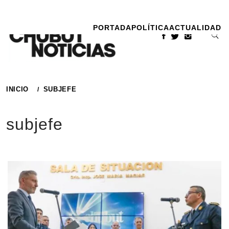
Ir
al
PORTADA
POLÍTICA
ACTUALIDAD
contenido
INICIO
SUBJEFE
subjefe