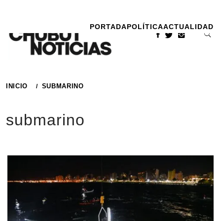
Ir
al
PORTADA
POLÍTICA
ACTUALIDAD
contenido
INICIO
SUBMARINO
submarino