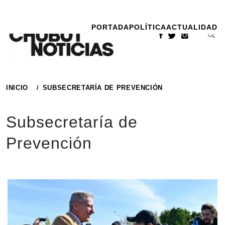
Ir
al
PORTADA
POLÍTICA
ACTUALIDAD
contenido
INICIO
SUBSECRETARÍA DE PREVENCIÓN
Subsecretaría de
Prevención