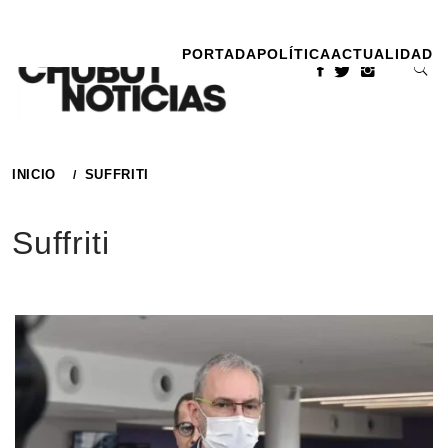
Ir
al
PORTADA
POLÍTICA
ACTUALIDAD
contenido
INICIO
SUFFRITI
Suffriti