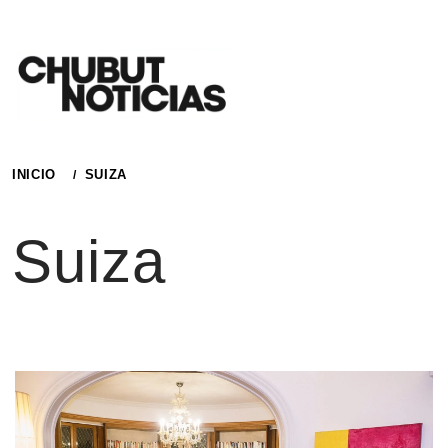
Ir
al
contenido
INICIO
SUIZA
Suiza