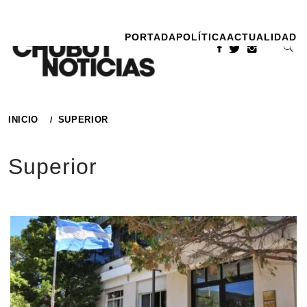
Ir
al
PORTADA
POLÍTICA
ACTUALIDAD
contenido
INICIO
SUPERIOR
Superior