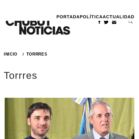
Ir
al
PORTADA
POLÍTICA
ACTUALIDAD
contenido
INICIO
TORRRES
Torrres