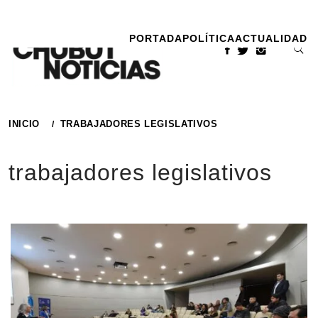
Ir
al
PORTADA
POLÍTICA
ACTUALIDAD
contenido
INICIO
TRABAJADORES LEGISLATIVOS
trabajadores legislativos