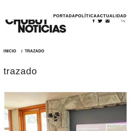
Ir
al
PORTADA
POLÍTICA
ACTUALIDAD
contenido
INICIO
TRAZADO
trazado