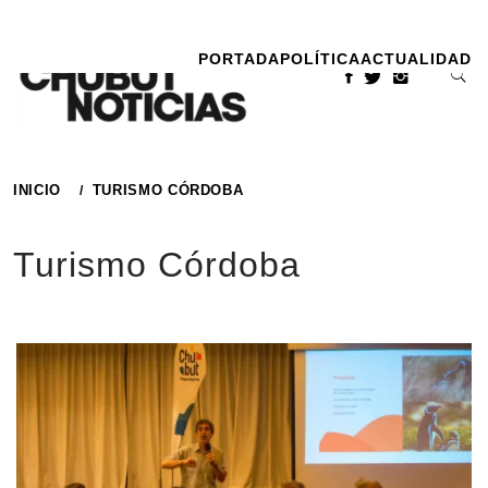
Ir
al
PORTADA
POLÍTICA
ACTUALIDAD
contenido
INICIO
TURISMO CÓRDOBA
Turismo Córdoba