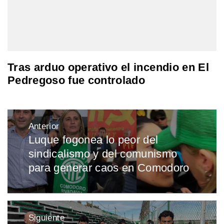
Tras arduo operativo el incendio en El
Pedregoso fue controlado
Navegación
Anterior
de
Luque fogonea lo peor del
Entrada
entradas
sindicalismo y del comunismo
anterior:
para generar caos en Comodoro
Siguiente