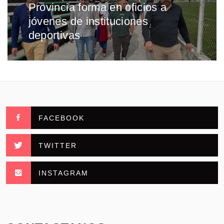
Provincia forma en oficios a
Entrada
jóvenes de instituciones
siguiente:
deportivas
FACEBOOK
TWITTER
INSTAGRAM