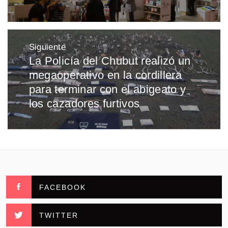
Siguiente
La Policía del Chubut realizó un
Entrada
megaoperativo en la cordillera
siguiente:
para terminar con el abigeato y
los cazadores furtivos
FACEBOOK
TWITTER