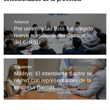
Navegación
Anterior
de
Por unanimidad Biss fue elegido
Entrada
entradas
nuevo presidente del Consorcio
anterior:
del GIRSU
Siguiente
Madryn: El intendente Sastre se
Entrada
reunió con representantes de la
siguiente:
empresa Biomás