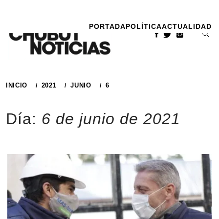
Ir
al
PORTADA
POLÍTICA
ACTUALIDAD
contenido
INICIO
2021
JUNIO
6
Día:
6 de junio de 2021