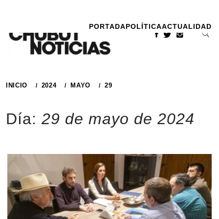
Ir
al
PORTADA
POLÍTICA
ACTUALIDAD
contenido
INICIO
2024
MAYO
29
Día:
29 de mayo de 2024