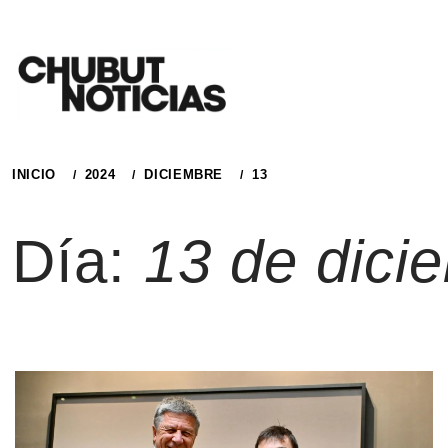
Ir
al
contenido
INICIO
2024
DICIEMBRE
13
Día:
13 de dici