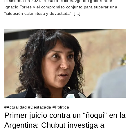
el sistema en 2024. Resaltó el liderazgo del gobernador
Ignacio Torres y el compromiso conjunto para superar una
“situación calamitosa y devastada”. […]
#
Actualidad
#
Destacada
#
Política
Primer juicio contra un “ñoqui” en la
Argentina: Chubut investiga a