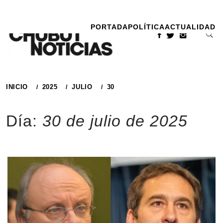
Ir
al
PORTADA
POLÍTICA
ACTUALIDAD
contenido
INICIO
2025
JULIO
30
Día:
30 de julio de 2025