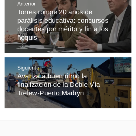
Anterior
de
Torres rompe 20 años de
Entrada
entradas
parálisis educativa: concursos
anterior:
docentes por mérito y fin a los
ñoquis
Siguiente
Avanza a buen ritmo la
Entrada
finalización de la Doble Vía
siguiente:
Trelew-Puerto Madryn