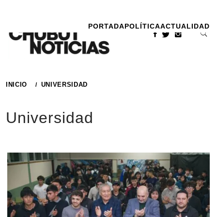
Ir
al
PORTADA
POLÍTICA
ACTUALIDAD
contenido
INICIO
UNIVERSIDAD
Universidad