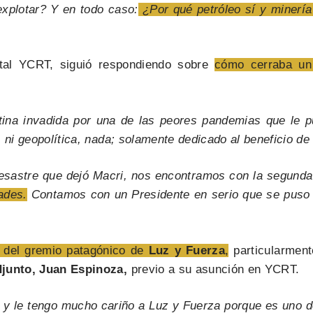
explotar? Y en todo caso:
¿Por qué petróleo sí y minería
tatal YCRT, siguió respondiendo sobre
cómo cerraba un a
tina invadida por una de las peores pandemias que le p
a, ni geopolítica, nada; solamente dedicado al beneficio de
esastre que dejó Macri, nos encontramos con la segunda
ades.
Contamos con un Presidente en serio que se puso 
 del gremio patagónico de
Luz y Fuerza
,
particularmente
djunto, Juan Espinoza,
previo a su asunción en YCRT.
y le tengo mucho cariño a Luz y Fuerza porque es uno de