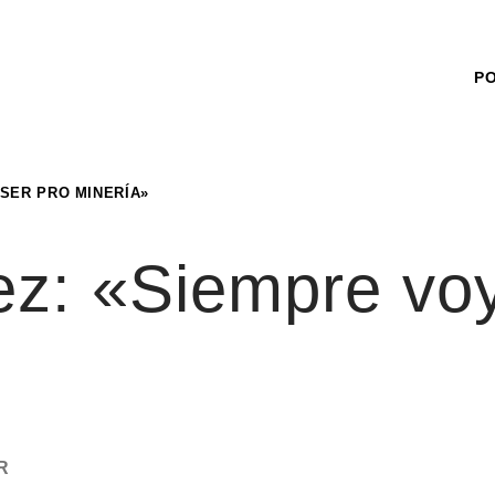
P
 SER PRO MINERÍA»
z: «Siempre voy
R