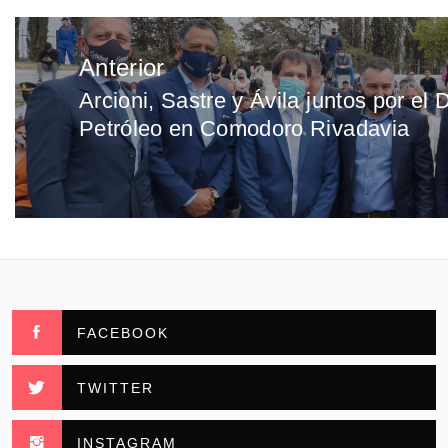
Navegación
Anterior
de
Arcioni, Sastre y Ávila juntos por el 
Entrada
entradas
Petróleo en Comodoro Rivadavia
anterior:
FACEBOOK
TWITTER
INSTAGRAM