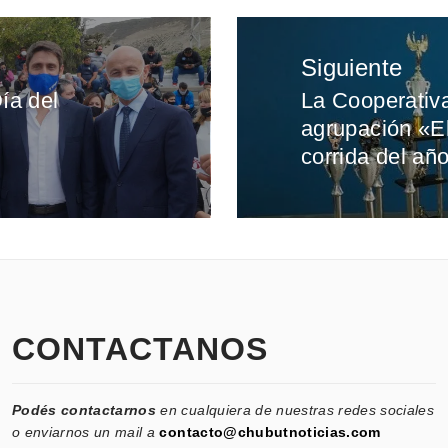
Siguiente
Día del
La Cooperativa
Entrada
agrupación «El
siguiente:
corrida del añ
CONTACTANOS
Podés contactarnos
en cualquiera de nuestras redes sociales
o enviarnos un mail a
contacto@chubutnoticias.com