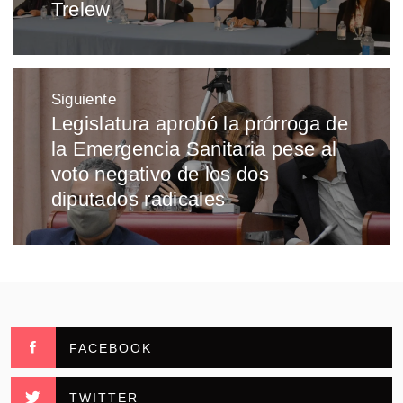
Trelew
Siguiente
Legislatura aprobó la prórroga de
Entrada
la Emergencia Sanitaria pese al
siguiente:
voto negativo de los dos
diputados radicales
FACEBOOK
TWITTER