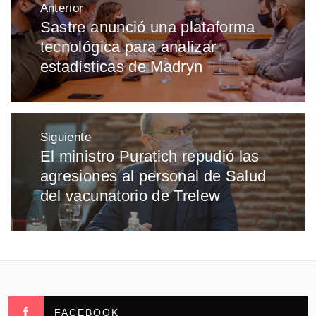
Anterior
de
Sastre anunció una plataforma
Entrada
entradas
tecnológica para analizar
anterior:
estadísticas de Madryn
Siguiente
El ministro Puratich repudió las
Entrada
agresiones al personal de Salud
siguiente:
del vacunatorio de Trelew
FACEBOOK