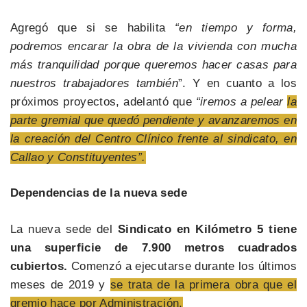
Agregó que si se habilita
“en tiempo y forma,
podremos encarar la obra de la vivienda con mucha
más tranquilidad porque queremos hacer casas para
nuestros trabajadores también
”. Y en cuanto a los
próximos proyectos, adelantó que
“iremos a pelear
la
parte gremial que quedó pendiente y avanzaremos en
la creación del Centro Clínico frente al sindicato, en
Callao y Constituyentes”.
Dependencias de la nueva sede
La nueva sede del
Sindicato en Kilómetro 5 tiene
una superficie de 7.900 metros cuadrados
cubiertos.
Comenzó a ejecutarse durante los últimos
meses de 2019 y
se trata de la primera obra que el
gremio hace por Administración.