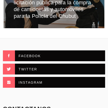
licitación pública para la compra
siguiente:
de camionetas y automóviles
para la Policía del Chubut
FACEBOOK
TWITTER
INSTAGRAM