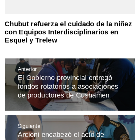
Chubut refuerza el cuidado de la niñez
con Equipos Interdisciplinarios en
Esquel y Trelew
Navegación
Anterior
de
El Gobierno provincial entregó
Entrada
entradas
fondos rotatorios a asociaciones
anterior:
de productores de Cushamen
Siguiente
Arcioni encabezó el acto de
Entrada