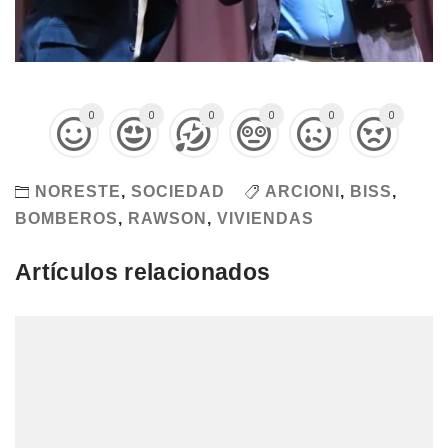
0
0
0
0
0
0
NORESTE
,
SOCIEDAD
ARCIONI
,
BISS
,
BOMBEROS
,
RAWSON
,
VIVIENDAS
Artículos relacionados