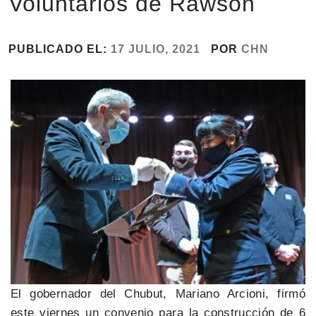
Voluntarios de Rawson
PUBLICADO EL:
17 JULIO, 2021
POR
CHN
El gobernador del Chubut, Mariano Arcioni, firmó
este viernes un convenio para la construcción de 6