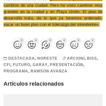
cambios de una ciudad. Pero he visto cambios muy
grandes en la ciudad y en Playa Unión. El plan de
desarrollo trata, de lo que ya tenemos ordenado,
sacar un buen plan con el liderazgo del intendente».
0
0
0
0
0
0
DESTACADA
,
NORESTE
ARCIONI
,
BISS
,
CFI
,
FUTURO
,
GARAY
,
PRESENTACIÓN
,
PROGRAMA
,
RAWSON AVANZA
Artículos relacionados