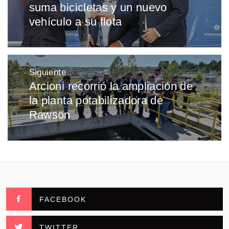
entradas
suma bicicletas y un nuevo
anterior:
vehículo a su flota
Siguiente
Arcioni recorrió la ampliación de
Entrada
la planta potabilizadora de
siguiente:
Rawson
FACEBOOK
TWITTER