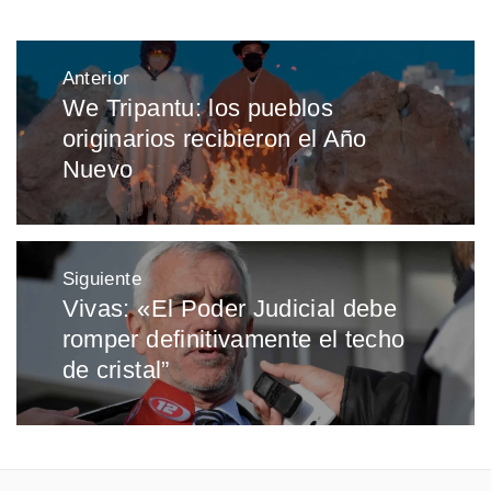
Navegación
Anterior
de
We Tripantu: los pueblos
Entrada
entradas
originarios recibieron el Año
anterior:
Nuevo
Siguiente
Vivas: «El Poder Judicial debe
Entrada
romper definitivamente el techo
siguiente:
de cristal”