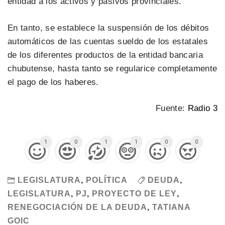
entidad a los activos y pasivos provinciales.
En tanto, se establece la suspensión de los débitos
automáticos de las cuentas sueldo de los estatales
de los diferentes productos de la entidad bancaria
chubutense, hasta tanto se regularice completamente
el pago de los haberes.
Fuente:
Radio 3
1
0
1
1
0
0
LEGISLATURA
,
POLÍTICA
DEUDA
,
LEGISLATURA
,
PJ
,
PROYECTO DE LEY
,
RENEGOCIACIÓN DE LA DEUDA
,
TATIANA
GOIC