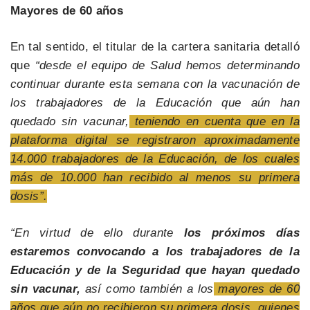
Mayores de 60 años
En tal sentido, el titular de la cartera sanitaria detalló
que
“desde el equipo de Salud hemos determinando
continuar durante esta semana con la vacunación de
los trabajadores de la Educación que aún han
quedado sin vacunar,
teniendo en cuenta que en la
plataforma digital se registraron aproximadamente
14.000 trabajadores de la Educación, de los cuales
más de 10.000 han recibido al menos su primera
dosis”.
“En virtud de ello durante
los próximos días
estaremos convocando a los trabajadores de la
Educación y de la Seguridad que hayan quedado
sin vacunar,
así como también a los
mayores de 60
años que aún no recibieron su primera dosis, quienes