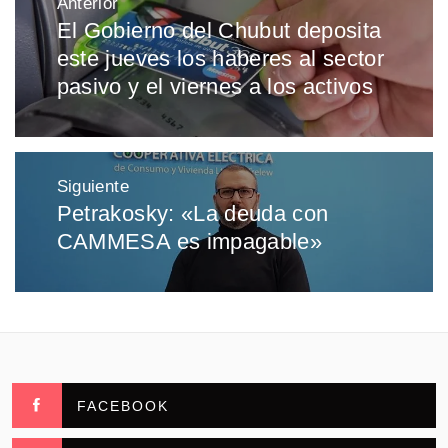
Anterior
de
El Gobierno del Chubut deposita
Entrada
entradas
este jueves los haberes al sector
anterior:
pasivo y el viernes a los activos
Siguiente
Petrakosky: «La deuda con
Entrada
CAMMESA es impagable»
siguiente:
FACEBOOK