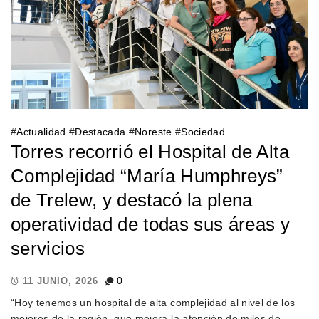
#
Actualidad
#
Destacada
#
Noreste
#
Sociedad
Torres recorrió el Hospital de Alta
Complejidad “María Humphreys”
de Trelew, y destacó la plena
operatividad de todas sus áreas y
servicios
0
11 JUNIO, 2026
“Hoy tenemos un hospital de alta complejidad al nivel de los
mejores de la región, que mejora la atención de miles de