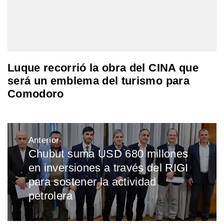
Luque recorrió la obra del CINA que
será un emblema del turismo para
Comodoro
Navegación
Anterior
de
Chubut suma USD 680 millones
Entrada
entradas
en inversiones a través del RIGI
anterior:
para sostener la actividad
petrolera