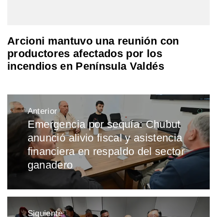
Arcioni mantuvo una reunión con
productores afectados por los
incendios en Península Valdés
Navegación
Anterior
de
Emergencia por sequía: Chubut
Entrada
entradas
anunció alivio fiscal y asistencia
anterior:
financiera en respaldo del sector
ganadero
Siguiente