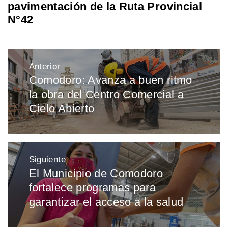
pavimentación de la Ruta Provincial
N°42
Navegación
Anterior
de
Comodoro: Avanza a buen ritmo
Entrada
entradas
la obra del Centro Comercial a
anterior:
Cielo Abierto
Siguiente
El Municipio de Comodoro
Entrada
fortalece programas para
siguiente:
garantizar el acceso a la salud