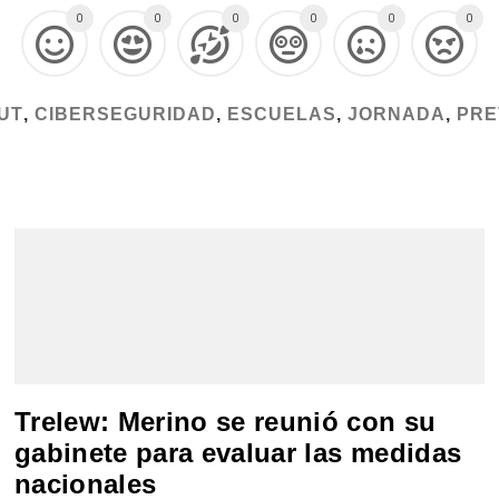
0
0
0
0
0
0
UT
,
CIBERSEGURIDAD
,
ESCUELAS
,
JORNADA
,
PRE
Trelew: Merino se reunió con su
gabinete para evaluar las medidas
nacionales