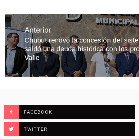
Navegación
Anterior
de
Chubut renovó la concesión del sist
Entrada
entradas
saldó una deuda histórica con los pr
anterior:
Valle
FACEBOOK
TWITTER