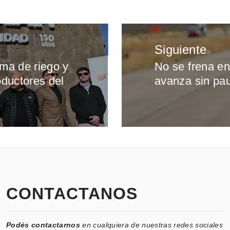
Siguiente
ema de riego y
No se frena en
Entrada
oductores del
avanza sin pa
siguiente:
CONTACTANOS
Podés contactarnos
en cualquiera de nuestras redes sociales