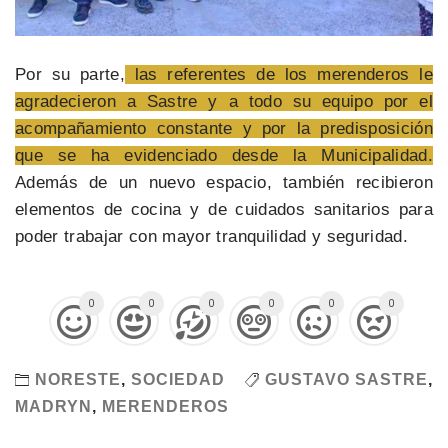
Por su parte,
las referentes de los merenderos le
agradecieron a Sastre y a todo su equipo por el
acompañamiento constante y por la predisposición
que se ha evidenciado desde la Municipalidad.
Además de un nuevo espacio, también recibieron
elementos de cocina y de cuidados sanitarios para
poder trabajar con mayor tranquilidad y seguridad.
0
0
0
0
0
0
NORESTE
,
SOCIEDAD
GUSTAVO SASTRE
,
MADRYN
,
MERENDEROS