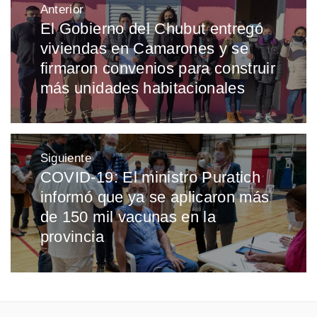
Anterior
de
El Gobierno del Chubut entregó
Entrada
entradas
viviendas en Camarones y se
anterior:
firmaron convenios para construir
más unidades habitacionales
Siguiente
COVID-19: El ministro Puratich
Entrada
informó que ya se aplicaron más
siguiente:
de 150 mil vacunas en la
provincia