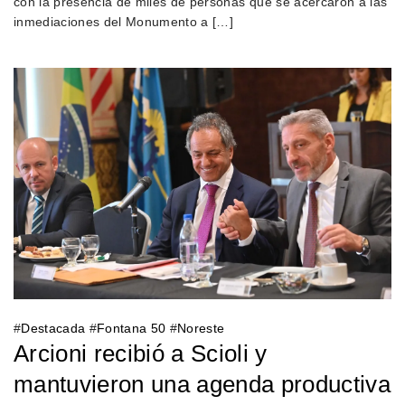
con la presencia de miles de personas que se acercaron a las
inmediaciones del Monumento a […]
#
Destacada
#
Fontana 50
#
Noreste
Arcioni recibió a Scioli y
mantuvieron una agenda productiva