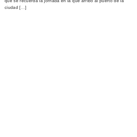
que se recuerda la jornada en la que arribó al puerto de la
ciudad […]