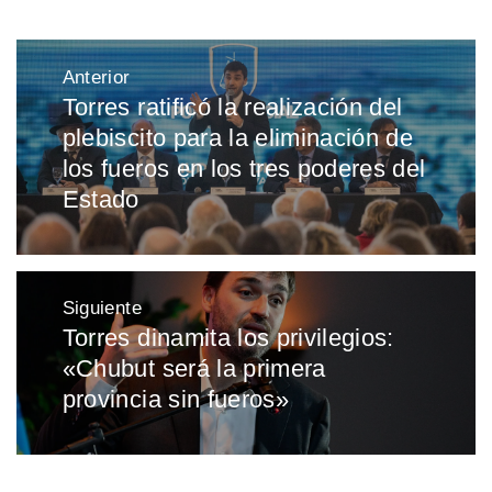
Navegación
Anterior
de
Torres ratificó la realización del
Entrada
entradas
plebiscito para la eliminación de
anterior:
los fueros en los tres poderes del
Estado
Siguiente
Torres dinamita los privilegios:
Entrada
«Chubut será la primera
siguiente:
provincia sin fueros»