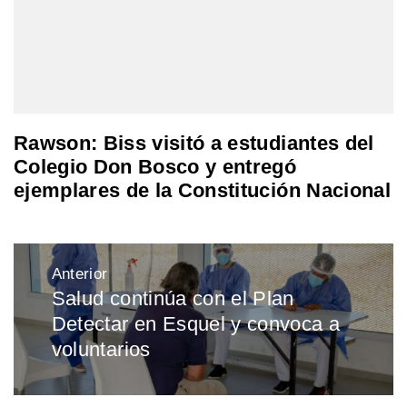
Rawson: Biss visitó a estudiantes del
Colegio Don Bosco y entregó
ejemplares de la Constitución Nacional
Navegación
Anterior
de
Salud continúa con el Plan
Entrada
entradas
Detectar en Esquel y convoca a
anterior:
voluntarios