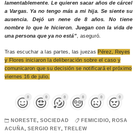
lamentablemente. Le quieren sacar años de cárcel
a Vargas. Ya no tengo más a mi hija. Se siente su
ausencia. Dejó un nene de 8 años. No tiene
nombre lo que le hicieron. Juegan con la vida de
una persona que ya no está”
, aseguró.
Tras escuchar a las partes, las juezas
Pérez, Reyes
y Flores iniciaron la deliberación sobre el caso y
comunicaron que su decisión se notificará el próximo
viernes 16 de julio.
0
0
0
0
0
0
NORESTE
,
SOCIEDAD
FEMICIDIO
,
ROSA
ACUÑA
,
SERGIO REY
,
TRELEW