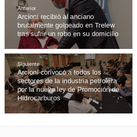
Navegación
Anterior
de
Arcioni recibió al anciano
Entrada
entradas
brutalmente golpeado en Trelew
anterior:
tras sufrir un robo en su domicilio
Siguiente
Arcioni convocó a todos los
Entrada
sectores de la industria petrolera
siguiente:
por la nueva ley de Promoción de
Hidrocarburos