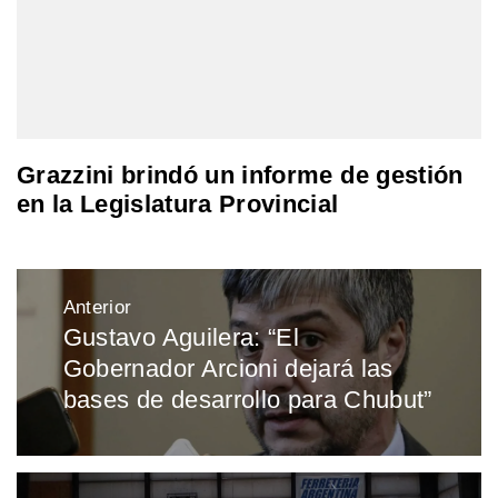
Grazzini brindó un informe de gestión
en la Legislatura Provincial
Navegación
Anterior
de
Gustavo Aguilera: “El
Entrada
entradas
Gobernador Arcioni dejará las
anterior:
bases de desarrollo para Chubut”