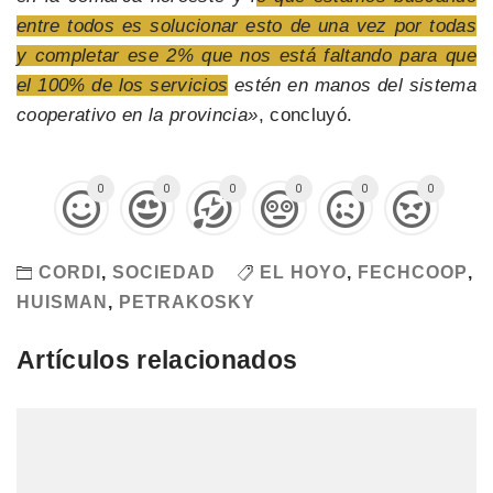
entre todos es solucionar esto de una vez por todas
y completar ese 2% que nos está faltando para que
el 100% de los servicios
estén en manos del sistema
cooperativo en la provincia»
, concluyó.
0
0
0
0
0
0
CORDI
,
SOCIEDAD
EL HOYO
,
FECHCOOP
,
HUISMAN
,
PETRAKOSKY
Artículos relacionados