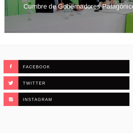
Cumbre de Gobernadores Patagónic
Entrada
entradas
anterior:
FACEBOOK
TWITTER
INSTAGRAM