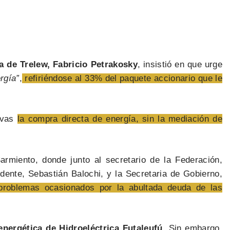
a de Trelew, Fabricio Petrakosky
, insistió en que urge
rgía”
,
refiriéndose al 33% del paquete accionario que le
tivas
la compra directa de energía, sin la mediación de
 Sarmiento, donde junto al secretario de la Federación,
ndente, Sebastián Balochi, y la Secretaria de Gobierno,
 problemas ocasionados por la abultada deuda de las
nergética de Hidroeléctrica Futaleufú.
Sin embargo,