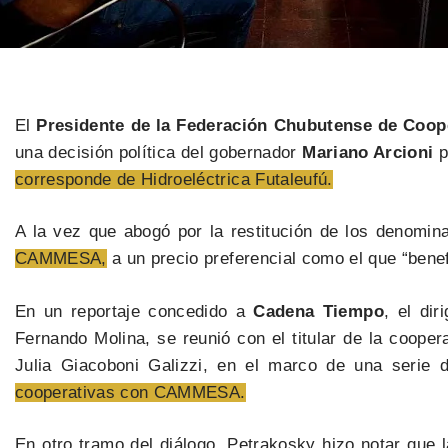
El
Presidente de la Federación Chubutense de Coop
una decisión política del gobernador
Mariano Arcioni
p
corresponde de Hidroeléctrica Futaleufú.
A la vez que abogó por la restitución de los denomin
CAMMESA,
a un precio preferencial como el que “benef
En un reportaje concedido a
Cadena Tiempo
, el dir
Fernando Molina, se reunió con el titular de la cooper
Julia Giacoboni Galizzi, en el marco de una serie
cooperativas con CAMMESA.
En otro tramo del diálogo, Petrakosky hizo notar que