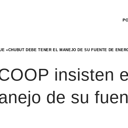
P
UE «CHUBUT DEBE TENER EL MANEJO DE SU FUENTE DE ENER
COOP insisten e
anejo de su fue