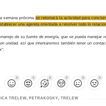
e la semana próxima
se retomará la actividad para conclui
stablecer una agenda orientada a resolver todo lo relacio
 manejo de su fuente de energía, que se pueda manejar re
on unidad, así que intentaremos también tener un contac
i”.
0
0
0
0
0
0
ICA TRELEW
,
PETRAKOSKY
,
TRELEW