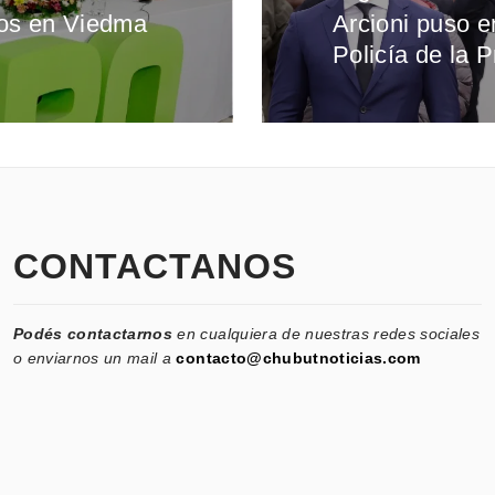
os en Viedma
Arcioni puso e
Entrada
Policía de la P
siguiente:
CONTACTANOS
Podés contactarnos
en cualquiera de nuestras redes sociales
o enviarnos un mail a
contacto@chubutnoticias.com