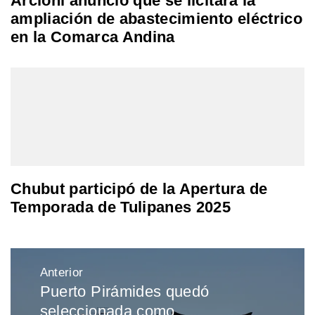
Arcioni anunció que se licitará la
ampliación de abastecimiento eléctrico
en la Comarca Andina
Chubut participó de la Apertura de
Temporada de Tulipanes 2025
Navegación
Anterior
de
Puerto Pirámides quedó
Entrada
entradas
seleccionada como
anterior: