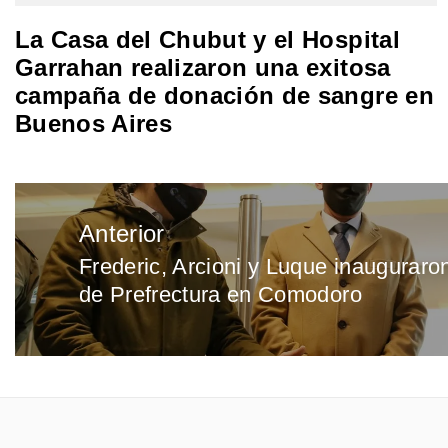
La Casa del Chubut y el Hospital
Garrahan realizaron una exitosa
campaña de donación de sangre en
Buenos Aires
Navegación
Anterior
de
Frederic, Arcioni y Luque inauguraro
Entrada
entradas
de Prefrectura en Comodoro
anterior: