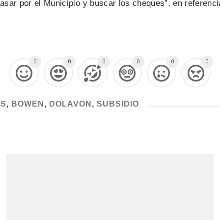
sar por el Municipio y buscar los cheques”, en referencia
0
0
0
0
0
0
OS
,
BOWEN
,
DOLAVON
,
SUBSIDIO