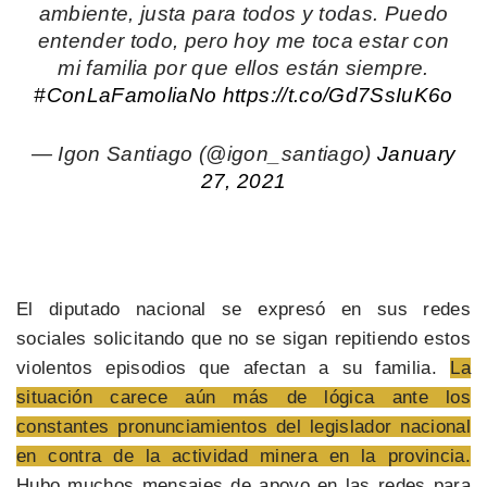
ambiente, justa para todos y todas. Puedo
entender todo, pero hoy me toca estar con
mi familia por que ellos están siempre.
#ConLaFamoliaNo
https://t.co/Gd7SsIuK6o
— Igon Santiago (@igon_santiago)
January
27, 2021
El diputado nacional se expresó en sus redes
sociales solicitando que no se sigan repitiendo estos
violentos episodios que afectan a su familia.
La
situación carece aún más de lógica ante los
constantes pronunciamientos del legislador nacional
en contra de la actividad minera en la provincia.
Hubo muchos mensajes de apoyo en las redes para