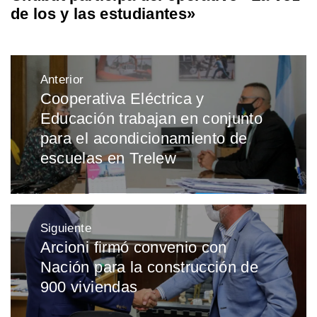
de los y las estudiantes»
Navegación
Anterior
de
Cooperativa Eléctrica y
Entrada
entradas
Educación trabajan en conjunto
anterior:
para el acondicionamiento de
escuelas en Trelew
Siguiente
Arcioni firmó convenio con
Entrada
Nación para la construcción de
siguiente:
900 viviendas