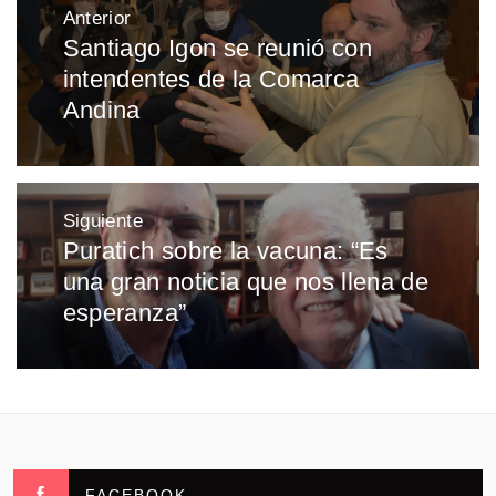
Navegación
Anterior
de
Santiago Igon se reunió con
Entrada
entradas
intendentes de la Comarca
anterior:
Andina
Siguiente
Puratich sobre la vacuna: “Es
Entrada
una gran noticia que nos llena de
siguiente:
esperanza”
FACEBOOK