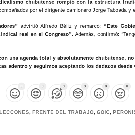
dicalismo chubutense rompió con la estructura tradic
acompañados por el dirigente camionero Jorge Taboada y 
adores”
advirtió Alfredo Béliz y remarcó:
“Este Gobier
indical real en el Congreso”
. Además, confirmó: “Teng
on una agenda total y absolutamente chubutense, no
tas adentro y seguimos aceptando los dedazos desde C
0
0
0
0
0
0
LECCONES
,
FRENTE DEL TRABAJO
,
GOIC
,
PERONI