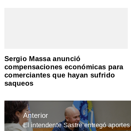
Sergio Massa anunció
compensaciones económicas para
comerciantes que hayan sufrido
saqueos
Navegación
Anterior
de
El intendente Sastre entregó aportes
Entrada
entradas